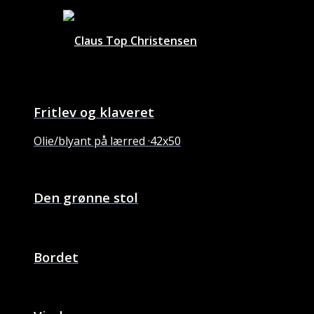
Fritlev og klaveret
Olie/blyant på lærred ·42x50
Den grønne stol
Bordet